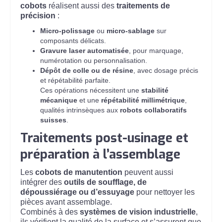
cobots
réalisent aussi des
traitements de
précision
:
Micro-polissage
ou
micro-sablage
sur
composants délicats.
Gravure laser automatisée
, pour marquage,
numérotation ou personnalisation.
Dépôt de colle ou de résine
, avec dosage précis
et répétabilité parfaite.
Ces opérations nécessitent une
stabilité
mécanique
et une
répétabilité millimétrique
,
qualités intrinsèques aux
robots collaboratifs
suisses
.
Traitements post-usinage et
préparation à l’assemblage
Les
cobots de manutention
peuvent aussi
intégrer des
outils de soufflage, de
dépoussiérage ou d’essuyage
pour nettoyer les
pièces avant assemblage.
Combinés à des
systèmes de vision industrielle
,
ils vérifient la qualité de la surface et s’assurent que