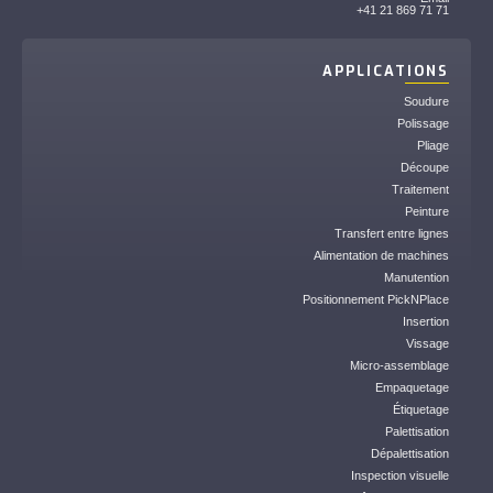
+41 21 869 71 71
APPLICATIONS
Soudure
Polissage
Pliage
Découpe
Traitement
Peinture
Transfert entre lignes
Alimentation de machines
Manutention
Positionnement PickNPlace
Insertion
Vissage
Micro-assemblage
Empaquetage
Étiquetage
Palettisation
Dépalettisation
Inspection visuelle